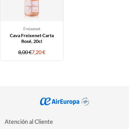
Freixenet
Cava Freixenet Carta
Rosé, 20cl
Precio
Precio
8,00 €
7,20 €
original
con
descuentos
Atención al Cliente