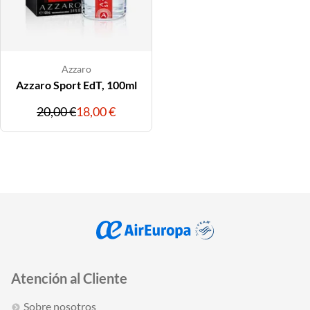
Azzaro
Azzaro Sport EdT, 100ml
Precio
Precio
20,00 €
18,00 €
original
con
descuentos
Atención al Cliente
Sobre nosotros